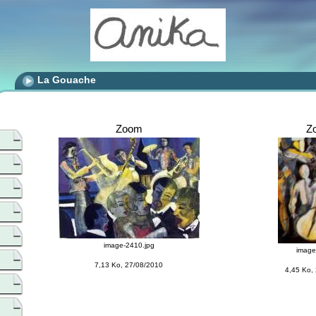
La Gouache
Zoom
Z
image-2410.jpg
image
7,13 Ko, 27/08/2010
4,45 Ko,