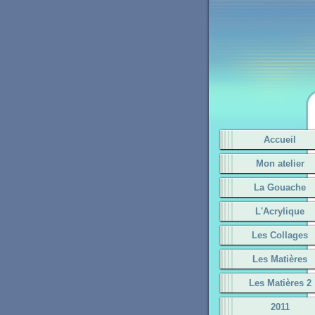
Accueil
Mon atelier
La Gouache
L'Acrylique
Les Collages
Les Matières
Les Matières 2
2011