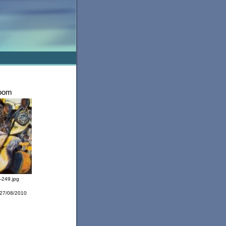
oom
-249.jpg
 27/08/2010