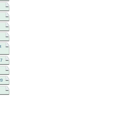
t
17
20