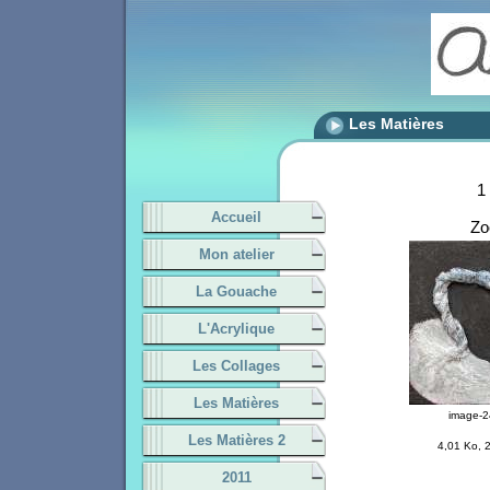
Les Matières
1
Accueil
Z
Mon atelier
La Gouache
L'Acrylique
Les Collages
Les Matières
image-2
Les Matières 2
4,01 Ko, 
2011